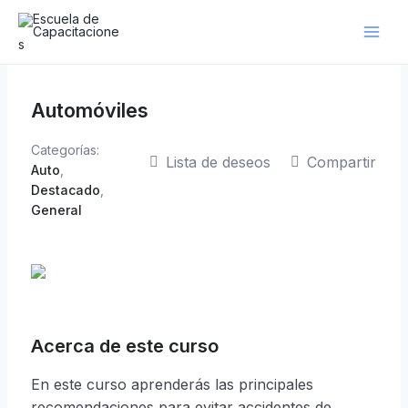
Ir
al
contenido
Automóviles
Categorías:
Lista de deseos
Compartir
Auto
,
Destacado
,
General
Acerca de este curso
En este curso aprenderás las principales
recomendaciones para evitar accidentes de